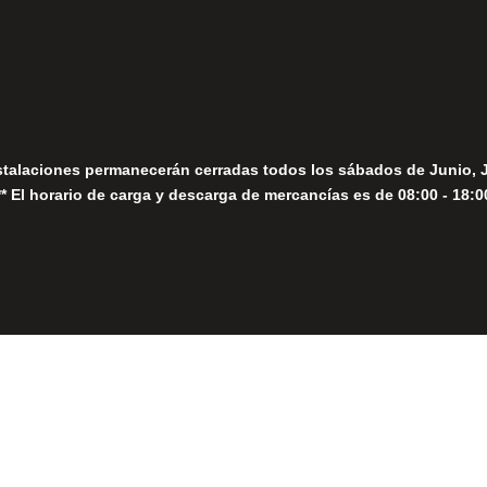
Seguir
Sábados
Seguir
stalaciones permanecerán cerradas todos los sábados de Junio, 
** El horario de carga y descarga de mercancías es de 08:00 - 18:0
Close
this
module