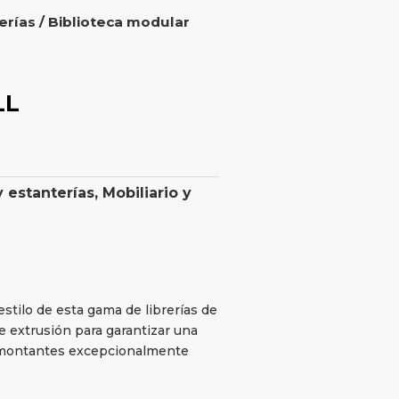
erías
/ Biblioteca modular
LL
y estanterías
,
Mobiliario y
 estilo de esta gama de librerías de
e extrusión para garantizar una
s montantes excepcionalmente