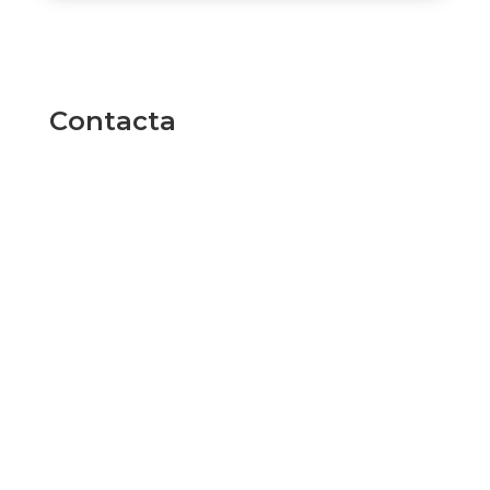
Contacta
Nombre Completo
Teléfono
Email