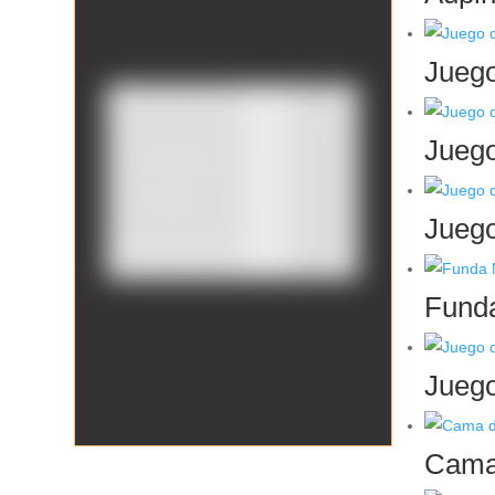
Juego
Juego
Catálogo
Tienda
Juego
Borrar filtros
Funda
Juego
Cama 