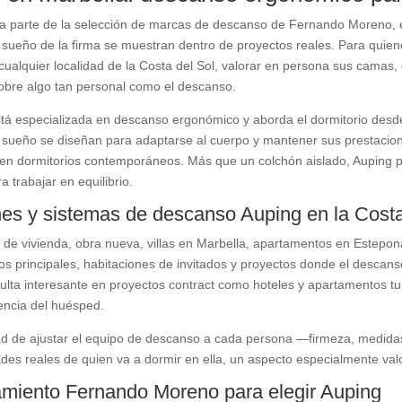
a parte de la selección de marcas de descanso de Fernando Moreno, el
 sueño de la firma se muestran dentro de proyectos reales. Para quie
cualquier localidad de la Costa del Sol, valorar en persona sus cama
obre algo tan personal como el descanso.
á especializada en descanso ergonómico y aborda el dormitorio desde l
 sueño se diseñan para adaptarse al cuerpo y mantener sus prestacione
 en dormitorios contemporáneos. Más que un colchón aislado, Auping 
 trabajar en equilibrio.
es y sistemas de descanso Auping en la Costa
 de vivienda, obra nueva, villas en Marbella, apartamentos en Estepo
os principales, habitaciones de invitados y proyectos donde el descanso
lta interesante en proyectos contract como hoteles y apartamentos tur
encia del huésped.
dad de ajustar el equipo de descanso a cada persona —firmeza, medida
des reales de quien va a dormir en ella, un aspecto especialmente va
miento Fernando Moreno para elegir Auping