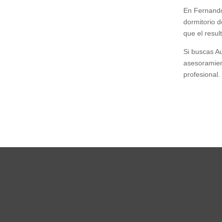
En Fernando
dormitorio d
que el resul
Si buscas A
asesoramient
profesional.