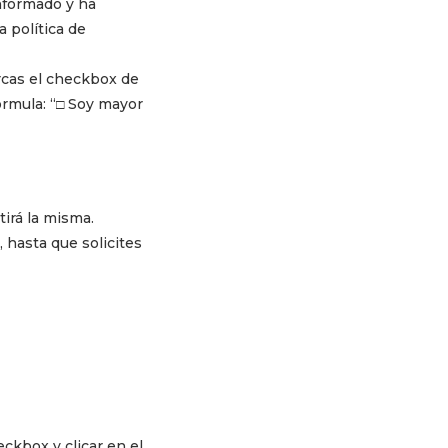
informado y ha
 política de
arcas el checkbox de
fórmula: “□ Soy mayor
tirá la misma.
hasta que solicites
ckbox y clicar en el