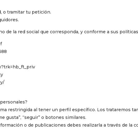
, o tramitar tu petición.
guidores.
o de la red social que corresponda, y conforme a sus políticas
f
388
y?trk=hb_ft_priv
cy
y/
 personales?
ma restringida al tener un perfil específico. Los trataremos t
e gusta”, “seguir” o botones similares.
información o de publicaciones debes realizarla a través de la c