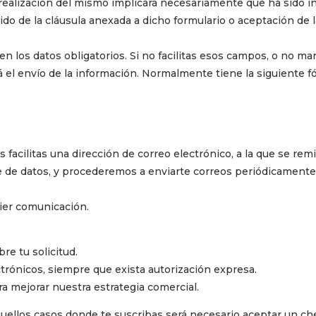
la realización del mismo implicará necesariamente que ha sido 
 de la cláusula anexada a dicho formulario o aceptación de la
n los datos obligatorios. Si no facilitas esos campos, o no m
rá el envío de la información. Normalmente tiene la siguiente 
 facilitas una dirección de correo electrónico, a la que se remi
e datos, y procederemos a enviarte correos periódicamente, 
uier comunicación.
re tu solicitud.
trónicos, siempre que exista autorización expresa.
ara mejorar nuestra estrategia comercial.
uellos casos donde te suscribas será necesario aceptar un che