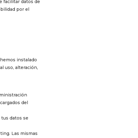
 facilitar datos de
ilidad por el
 hemos instalado
l uso, alteración,
dministración
ncargados del
, tus datos se
sting. Las mismas