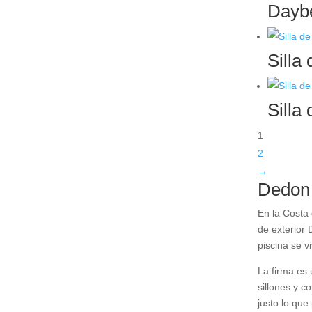
Daybe
Silla
Silla
1
2
→
Dedon e
En la Costa 
de exterior 
piscina se v
La firma es 
sillones y c
justo lo que