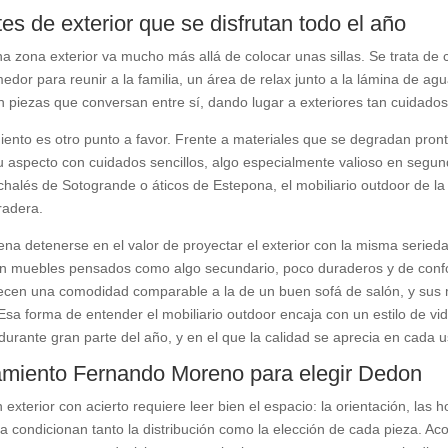
s de exterior que se disfrutan todo el año
a zona exterior va mucho más allá de colocar unas sillas. Se trata de
dor para reunir a la familia, un área de relax junto a la lámina de a
 piezas que conversan entre sí, dando lugar a exteriores tan cuidados
ento es otro punto a favor. Frente a materiales que se degradan pront
u aspecto con cuidados sencillos, algo especialmente valioso en segun
halés de Sotogrande o áticos de Estepona, el mobiliario outdoor de la 
radera.
na detenerse en el valor de proyectar el exterior con la misma seriedad
on muebles pensados como algo secundario, poco duraderos y de confort
recen una comodidad comparable a la de un buen sofá de salón, y sus m
Esa forma de entender el mobiliario outdoor encaja con un estilo de vi
urante gran parte del año, y en el que la calidad se aprecia en cada u
miento Fernando Moreno para elegir Dedon
exterior con acierto requiere leer bien el espacio: la orientación, las h
na condicionan tanto la distribución como la elección de cada pieza. Aco