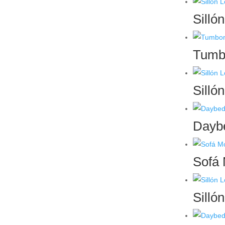
Silló
Tumbo
Silló
Daybe
Sofá 
Silló