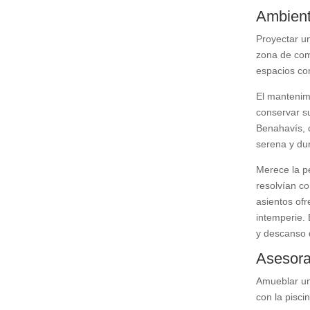
Ambiente
Proyectar un
zona de come
espacios con
El mantenimi
conservar s
Benahavís, c
serena y du
Merece la pe
resolvían c
asientos of
intemperie. 
y descanso d
Asesora
Amueblar un 
con la pisci