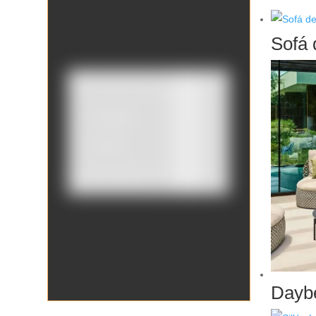
Sofá 
Catálogo
Tienda
Borrar filtros
Daybe