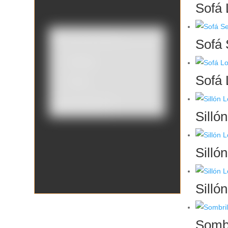
Sofá 
Sofá 
Catálogo
Sofá 
Tienda
Borrar filtros
Silló
Silló
Silló
Sombr