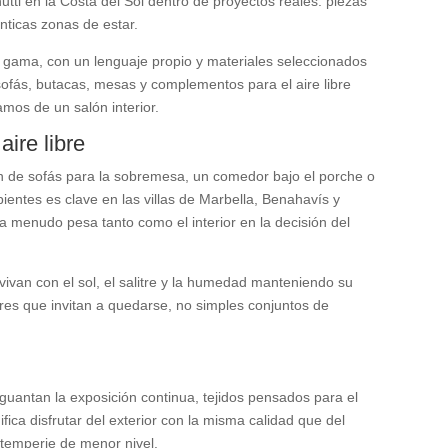
utti en la Costa del Sol dentro de proyectos reales: piezas
énticas zonas de estar.
a gama, con un lenguaje propio y materiales seleccionados
e sofás, butacas, mesas y complementos para el aire libre
mos de un salón interior.
ire libre
cón de sofás para la sobremesa, un comedor bajo el porche o
ientes es clave en las villas de Marbella, Benahavís y
 a menudo pesa tanto como el interior en la decisión del
vivan con el sol, el salitre y la humedad manteniendo su
ores que invitan a quedarse, no simples conjuntos de
guantan la exposición continua, tejidos pensados para el
nifica disfrutar del exterior con la misma calidad que del
intemperie de menor nivel.