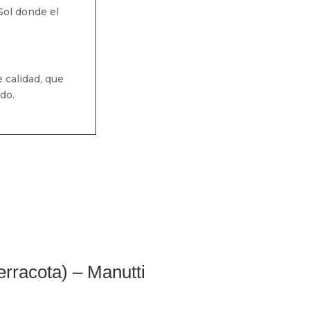
Sol donde el
 calidad, que
do.
rracota) – Manutti