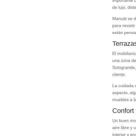
importante c
de lujo, dis
Manutti se d
para resisti
están pensa
Terrazas
El mobiliari
una zona de 
Sotogrande, 
cliente.
La cuidada s
aspecto, alg
muebles a la
Confort 
Un buen mobi
aire libre y 
interior y p