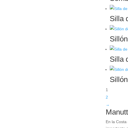
Silla
Silló
Silla
Silló
1
2
→
Manutti
En la Costa 