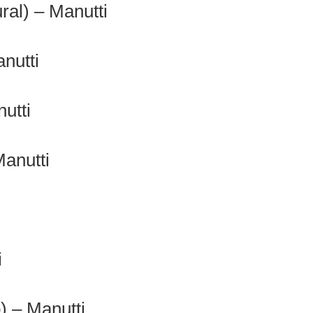
al) – Manutti
nutti
utti
Manutti
i
) – Manutti