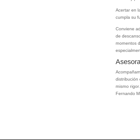
Acertar en l
cumpla su fu
Conviene ade
de descanso 
momentos del
especialment
Asesora
Acompañamos 
distribución
mismo rigor.
Fernando Mo