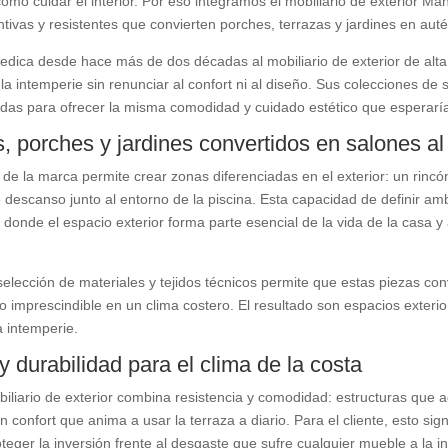
omo cuidar el interior. Por eso integramos el mobiliario de exterior Man
tintivas y resistentes que convierten porches, terrazas y jardines en aut
edica desde hace más de dos décadas al mobiliario de exterior de alt
r la intemperie sin renunciar al confort ni al diseño. Sus colecciones d
das para ofrecer la misma comodidad y cuidado estético que esperaría
, porches y jardines convertidos en salones al a
o de la marca permite crear zonas diferenciadas en el exterior: un rin
descanso junto al entorno de la piscina. Esta capacidad de definir amb
donde el espacio exterior forma parte esencial de la vida de la casa y
elección de materiales y tejidos técnicos permite que estas piezas con
o imprescindible en un clima costero. El resultado son espacios exteri
 intemperie.
y durabilidad para el clima de la costa
liario de exterior combina resistencia y comodidad: estructuras que a
un confort que anima a usar la terraza a diario. Para el cliente, esto sig
roteger la inversión frente al desgaste que sufre cualquier mueble a la 