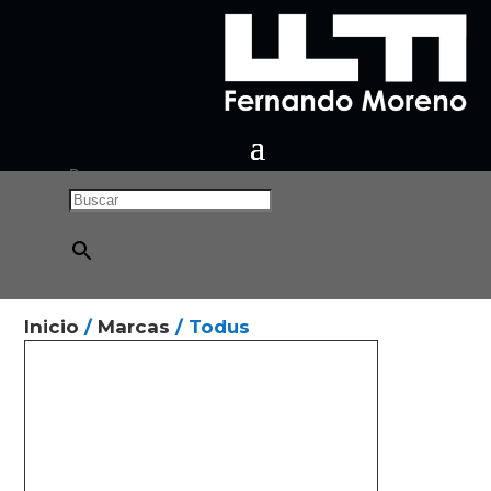
Buscar
×
Inicio
/
Marcas
/ Todus