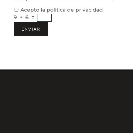
Acepto la política de privacidad
9 + 6
=
ENVIAR
C/Gorrión s/n, San Pedro de Alcántara (Marbella) 29670,
España