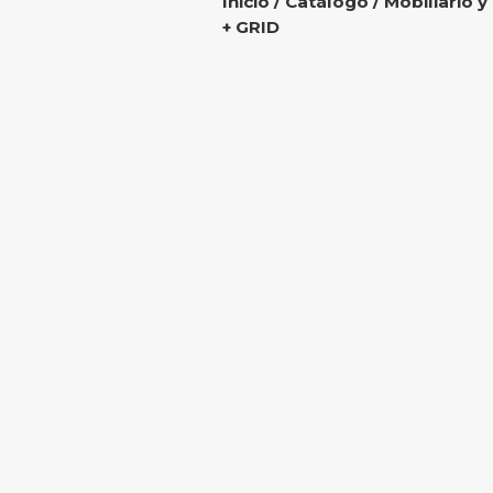
Inicio
/
Catálogo
/
Mobiliario y
+ GRID