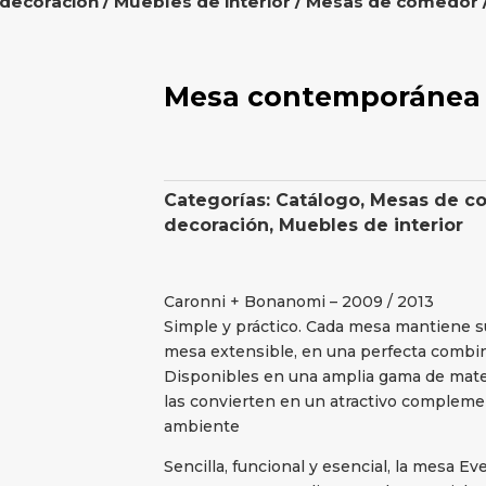
 decoración
/
Muebles de interior
/
Mesas de comedor
Mesa contemporánea 
Categorías:
Catálogo
,
Mesas de c
decoración
,
Muebles de interior
Caronni + Bonanomi – 2009 / 2013
Simple y práctico. Cada mesa mantiene su 
mesa extensible, en una perfecta combina
Disponibles en una amplia gama de mate
las convierten en un atractivo complemen
ambiente
Sencilla, funcional y esencial, la mesa Ev