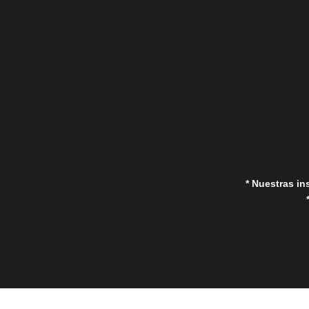
(Marbella) 29670, España
in
* Nuestras in