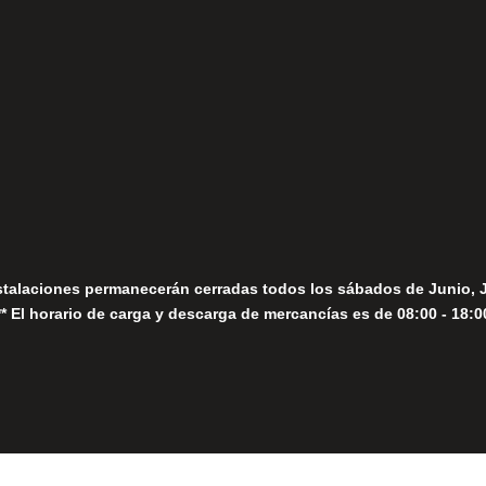
fo@fernandomoreno.es
Seguir
Sábados
Seguir
stalaciones permanecerán cerradas todos los sábados de Junio, 
** El horario de carga y descarga de mercancías es de 08:00 - 18:0
Close
this