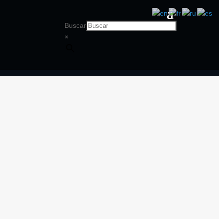
Buscar
×