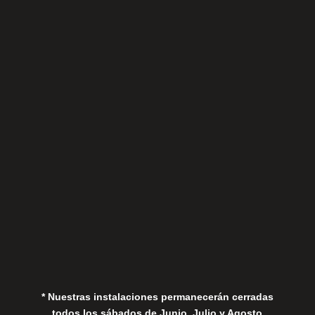
Sábados
Aviso Legal
Política de Privacidad
Política de Cookies
* Nuestras instalaciones permanecerán cerradas
todos los sábados de Junio, Julio y Agosto