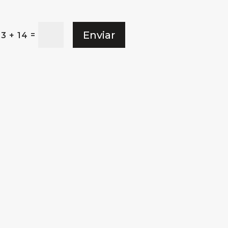
Enviar
=
13 + 14