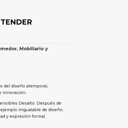
 TENDER
omedor
,
Mobiliario y
o del diseño atemporal,
e innovación.
tensibles Desalto. Después de
ejemplo inigualable de diseño;
dad y expresión formal.