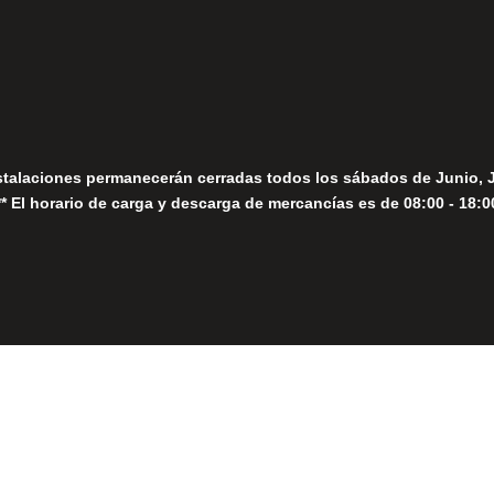
Seguir
Sábados
Seguir
stalaciones permanecerán cerradas todos los sábados de Junio, 
** El horario de carga y descarga de mercancías es de 08:00 - 18:0
Close
this
module