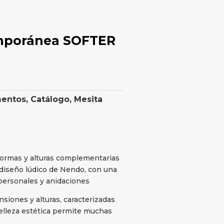
emporánea SOFTER
mentos
,
Catálogo
,
Mesita
 formas y alturas complementarias
 diseño lúdico de Nendo, con una
 personales y anidaciones
siones y alturas, caracterizadas
elleza estética permite muchas