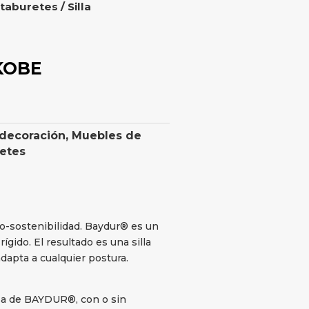
 taburetes
/ Silla
 KOBE
 decoración
,
Muebles de
retes
-sostenibilidad. Baydur® es un
ígido. El resultado es una silla
dapta a cualquier postura.
sa de BAYDUR®, con o sin