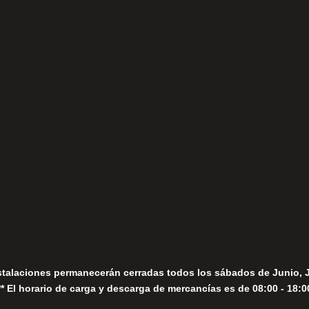
(+34) 952 78 00 06
Lunes a Viernes
fo@fernandomoreno.es
Seguir
Sábados
Seguir
stalaciones permanecerán cerradas todos los sábados de Junio, 
** El horario de carga y descarga de mercancías es de 08:00 - 18:0