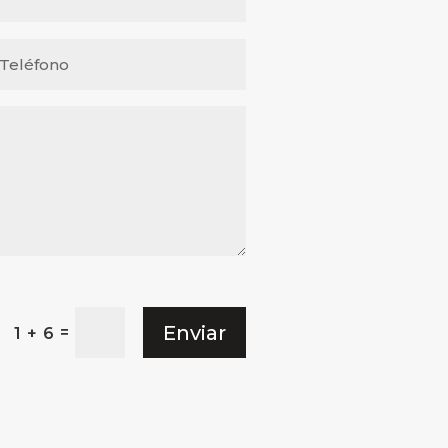
Enviar
=
1 + 6