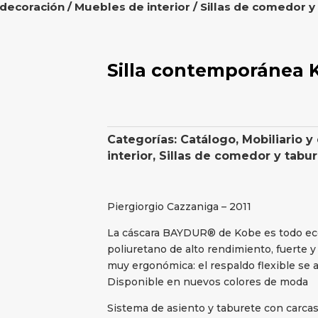
 decoración
/
Muebles de interior
/
Sillas de comedor y
Silla contemporánea
Categorías:
Catálogo
,
Mobiliario y
interior
,
Sillas de comedor y tabu
Piergiorgio Cazzaniga – 2011
La cáscara BAYDUR® de Kobe es todo eco
poliuretano de alto rendimiento, fuerte y r
muy ergonómica: el respaldo flexible se a
Disponible en nuevos colores de moda
Sistema de asiento y taburete con carca