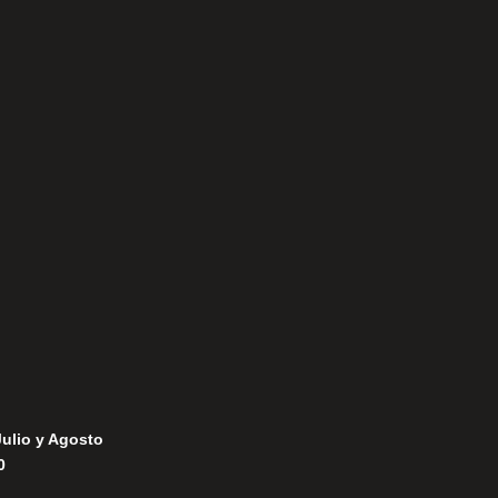
Aviso Legal
Política de Privacidad
Política de Cookies
Julio y Agosto
0