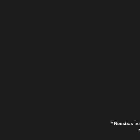
C/Gorrión s/n, San Pedro de Alcántara
(Marbella) 29670, España
in
* Nuestras in