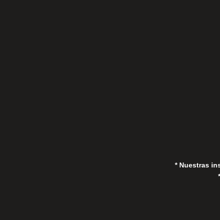
C/Gorrión s/n, San Pedro de Alcántara
(Marbella) 29670, España
in
* Nuestras in