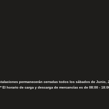
(+34) 952 78 00 06
Lunes a Viernes
fo@fernandomoreno.es
Seguir
Sábados
Seguir
stalaciones permanecerán cerradas todos los sábados de Junio, 
** El horario de carga y descarga de mercancías es de 08:00 - 18:0