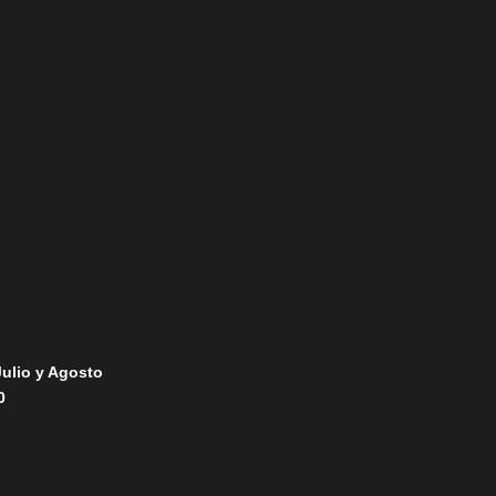
Aviso Legal
Política de Privacidad
Política de Cookies
Julio y Agosto
0