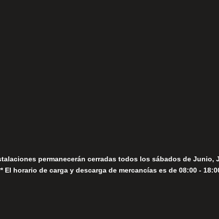
(+34) 952 78 00 06
Lunes a Viernes
fo@fernandomoreno.es
Seguir
Sábados
Seguir
stalaciones permanecerán cerradas todos los sábados de Junio, 
** El horario de carga y descarga de mercancías es de 08:00 - 18:0