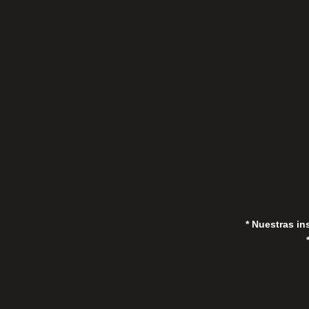
C/Gorrión s/n, San Pedro de Alcántara
(Marbella) 29670, España
in
* Nuestras in