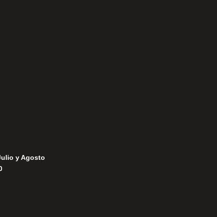
Aviso Legal
Política de Privacidad
Política de Cookies
Julio y Agosto
0