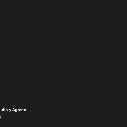
Aviso Legal
Política de Privacidad
Política de Cookies
Julio y Agosto
0