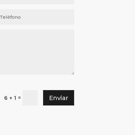
Enviar
=
6 + 1