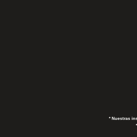
C/Gorrión s/n, San Pedro de Alcántara
(Marbella) 29670, España
in
* Nuestras in