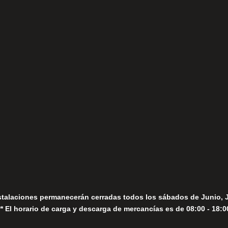
(+34) 952 78 00 06
Lunes a Viernes
fo@fernandomoreno.es
Seguir
Sábados
Seguir
stalaciones permanecerán cerradas todos los sábados de Junio, 
** El horario de carga y descarga de mercancías es de 08:00 - 18:0