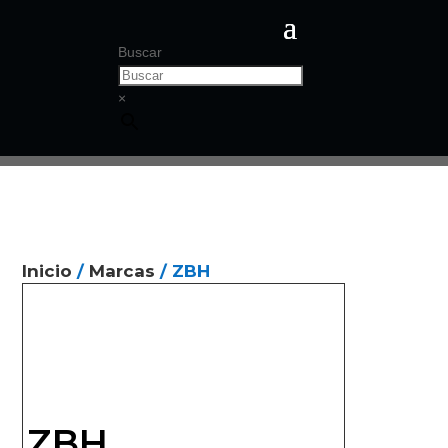
Buscar
×
Inicio
/
Marcas
/ ZBH
ZBH