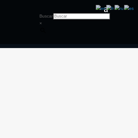
Buscar
×