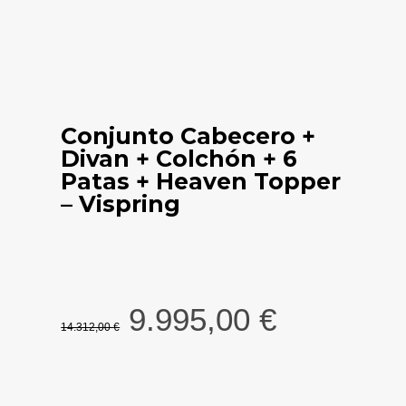
Conjunto Cabecero +
Divan + Colchón + 6
Patas + Heaven Topper
– Vispring
El
El
9.995,00
€
14.312,00
€
precio
precio
original
actual
era:
es:
14.312,00 €.
9.995,00 