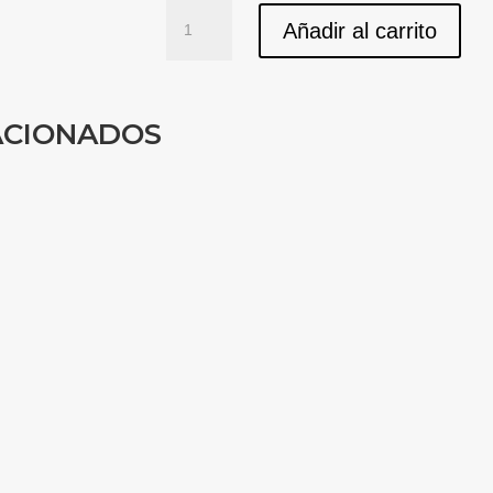
Conjunto
Añadir al carrito
de
Descanso
Vispring
&
ACIONADOS
Sentix:
Cabecero
Helios
+
Divan
European
+
Colchón
Ventis
cantidad