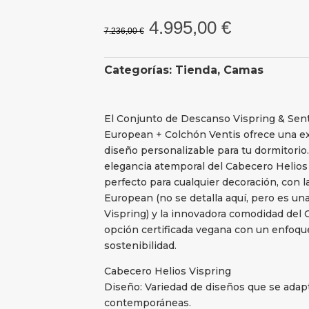
El
El
4.995,00
€
7.236,00
€
precio
precio
original
actual
Categorías:
Tienda
,
Camas
era:
es:
7.236,00 €.
4.995,00 
El Conjunto de Descanso Vispring & Sent
European + Colchón Ventis ofrece una ex
diseño personalizable para tu dormitorio
elegancia atemporal del Cabecero Helio
perfecto para cualquier decoración, con 
European (no se detalla aquí, pero es una
Vispring) y la innovadora comodidad del 
opción certificada vegana con un enfoque
sostenibilidad.
Cabecero Helios Vispring
Diseño: Variedad de diseños que se adapt
contemporáneas.