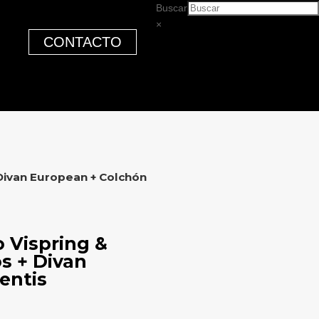
Buscar
×
CONTACTO
 Divan European + Colchón
 Vispring &
s + Divan
entis