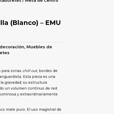
 taburetes
/ Mesa de Centro
la (Blanco) – EMU
 decoración
,
Muebles de
retes
a para zonas
chill out
, bordes de
vanguardista. Esta pieza es una
 la gravedad; su estructura
ndo un volumen continuo de red
 luminosa y extraordinariamente
co mate puro. El uso magistral de