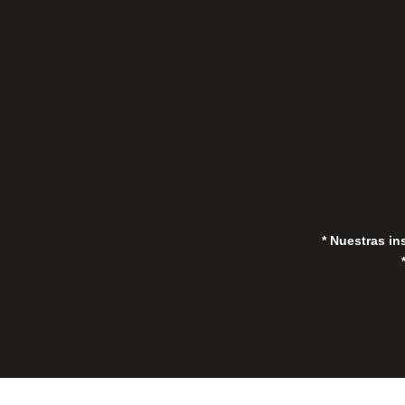
(Marbella) 29670, España
in
* Nuestras in