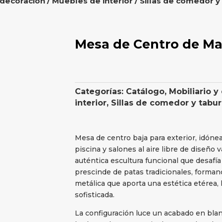
 decoración
/
Muebles de interior
/
Sillas de comedor y
Mesa de Centro de Mal
Categorías:
Catálogo
,
Mobiliario y
interior
,
Sillas de comedor y tabu
Mesa de centro baja para exterior, idóne
piscina y salones al aire libre de diseño 
auténtica escultura funcional que desafía
prescinde de patas tradicionales, forma
metálica que aporta una estética etérea,
sofisticada.
La configuración luce un acabado en blan