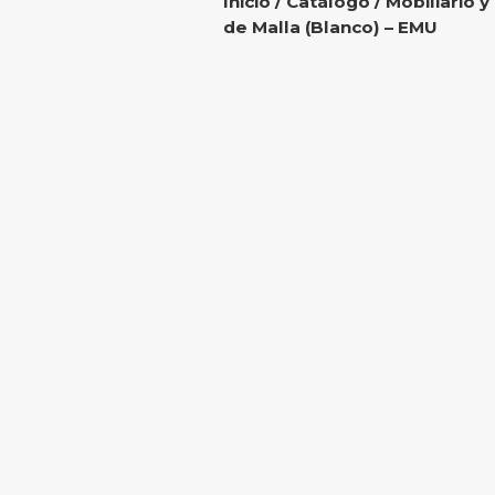
Inicio
/
Catálogo
/
Mobiliario y
de Malla (Blanco) – EMU