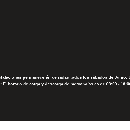
fo@fernandomoreno.es
Seguir
Sábados
Seguir
stalaciones permanecerán cerradas todos los sábados de Junio, 
** El horario de carga y descarga de mercancías es de 08:00 - 18:0
Close
this