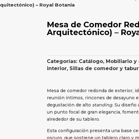
uitectónico) – Royal Botania
Mesa de Comedor Red
Arquitectónico) – Roy
Categorías:
Catálogo
,
Mobiliario y
interior
,
Sillas de comedor y tabu
Mesa de comedor redonda de exterior, id
reunión íntimos, rincones de desayuno en
degustación de alto
standing
. Su diseño 
un punto focal de gran elegancia, fomenta
alrededor de su tablero.
Esta configuración presenta una base cen
oscuro, que sostiene un tablero claro y mi