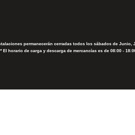
Sábados
Seguir
stalaciones permanecerán cerradas todos los sábados de Junio, 
** El horario de carga y descarga de mercancías es de 08:00 - 18:0
Close
this
module