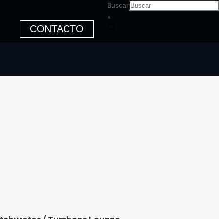
Buscar
×
CONTACTO
 taburetes
/ Tumbona Lounge