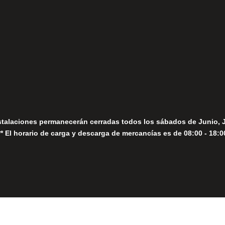
fo@fernandomoreno.es
Seguir
Sábados
Seguir
stalaciones permanecerán cerradas todos los sábados de Junio, 
** El horario de carga y descarga de mercancías es de 08:00 - 18:0
Close
this
module