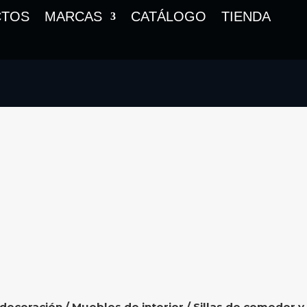
CTOS
MARCAS
CATÁLOGO
TIENDA
 decoración
/
Muebles de interior
/
Sillas de comedor y