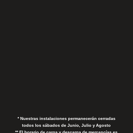
Sábados
Aviso Legal
Política de Privacidad
Política de Cookies
* Nuestras instalaciones permanecerán cerradas
todos los sábados de Junio, Julio y Agosto
** El horario de carga y descarga de mercancías es