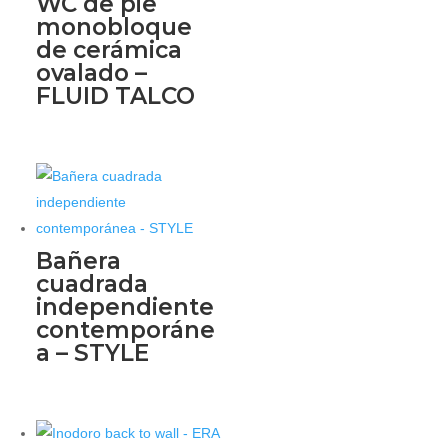
WC de pie
monobloque
de cerámica
ovalado –
FLUID TALCO
Bañera
cuadrada
independiente
contemporáne
a – STYLE