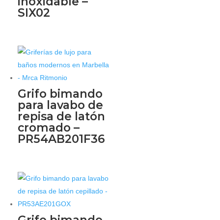
inoxidable –
SIX02
Grifo bimando
para lavabo de
repisa de latón
cromado –
PR54AB201F36
Grifo bimando