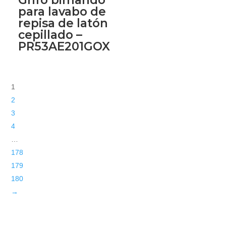
para lavabo de
repisa de latón
cepillado –
PR53AE201GOX
1
2
3
4
…
178
179
180
→