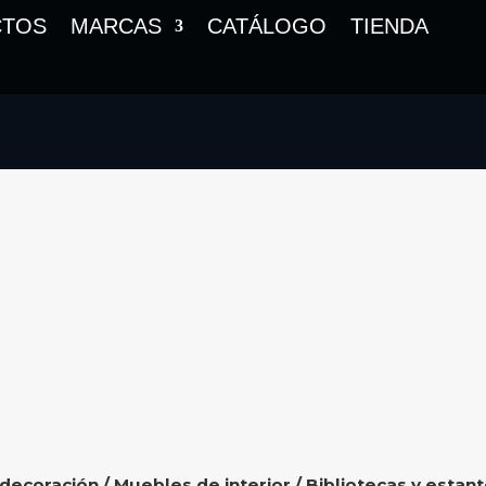
CTOS
MARCAS
CATÁLOGO
TIENDA
 decoración
/
Muebles de interior
/
Bibliotecas y estant