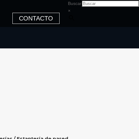
Buscar
×
CONTACTO
erías
/ Estantería de pared