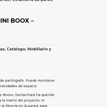
INI BOOX –
ías
,
Catálogo
,
Mobiliario y
o de pantógrafo. Puede montarse
necesidades de espacio
e Booxx, Santachiara ha querido
 a la matriz del proyecto: el
la librería en la pared, para