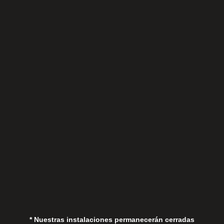
Lunes a Viernes
Sábados
Aviso Legal
Política de Privacidad
Política de Cookies
* Nuestras instalaciones permanecerán cerradas