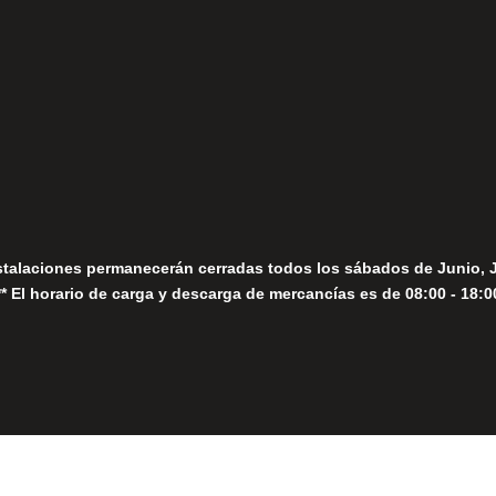
fo@fernandomoreno.es
Seguir
Sábados
Seguir
stalaciones permanecerán cerradas todos los sábados de Junio, 
** El horario de carga y descarga de mercancías es de 08:00 - 18:0
Close
this
module