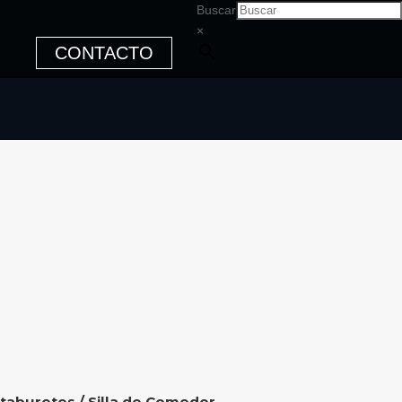
Buscar
×
CONTACTO
 taburetes
/ Silla de Comedor