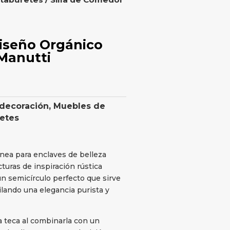
Diseño Orgánico
 Manutti
 decoración
,
Muebles de
retes
dónea para enclaves de belleza
cturas de inspiración rústica
n semicírculo perfecto que sirve
ilando una elegancia purista y
la teca al combinarla con un