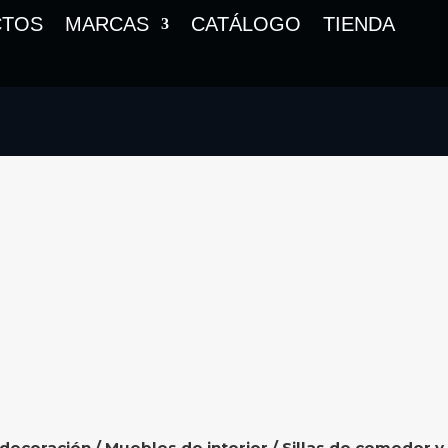
CTOS
MARCAS
CATÁLOGO
TIENDA
 decoración
/
Muebles de interior
/
Sillas de comedor y