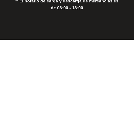
** El horario de carga y descarga de mercancías es
de 08:00 - 18:00
Close
this
modul
THE PERFECT