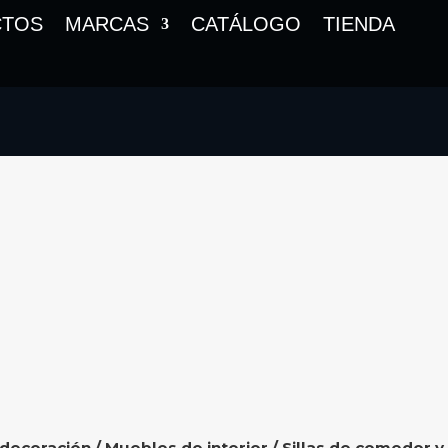
CTOS
MARCAS
CATÁLOGO
TIENDA
 decoración
/
Muebles de interior
/
Sillas de comedor y