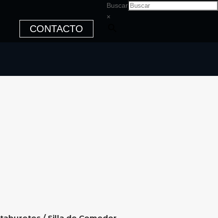
Buscar
×
CONTACTO
 taburetes
/ Silla de Comedor