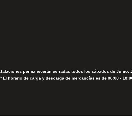
fo@fernandomoreno.es
Seguir
Sábados
Seguir
stalaciones permanecerán cerradas todos los sábados de Junio, 
** El horario de carga y descarga de mercancías es de 08:00 - 18:0
Close
this
module