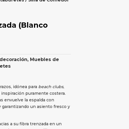
zada (Blanco
 decoración
,
Muebles de
retes
razos, idónea para
beach clubs
,
e inspiración puramente costera.
das envuelve la espalda con
 y garantizando un asiento fresco y
acias a su fibra trenzada en un