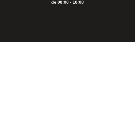
de 08:00 - 18:00
Close
this
modul
THE PERFECT
BBQ