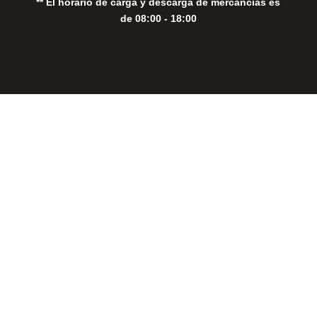
** El horario de carga y descarga de mercancías es
de 08:00 - 18:00
Close
this
modul
THE PERFECT