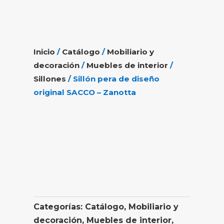
Inicio
/
Catálogo
/
Mobiliario y
decoración
/
Muebles de interior
/
Sillones
/ Sillón pera de diseño
original SACCO – Zanotta
Categorías:
Catálogo
,
Mobiliario y
decoración
,
Muebles de interior
,