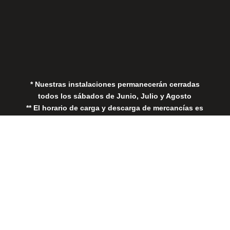
Aviso Legal
Política de Privacidad
Política de Cookies
* Nuestras instalaciones permanecerán cerradas
todos los sábados de Junio, Julio y Agosto
** El horario de carga y descarga de mercancías es
de 08:00 - 18:00
Close
this
modul