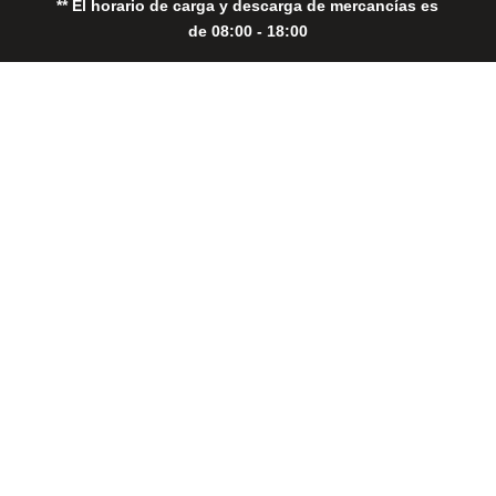
** El horario de carga y descarga de mercancías es
de 08:00 - 18:00
Close
this
modul
THE PERFECT