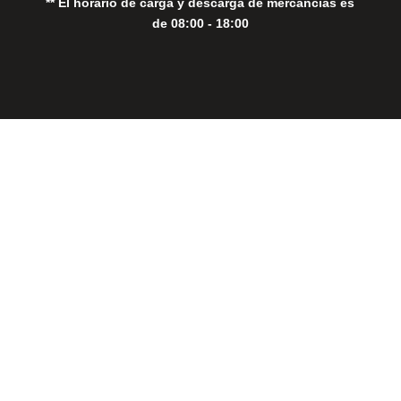
** El horario de carga y descarga de mercancías es
de 08:00 - 18:00
Close
this
modul
THE PERFECT