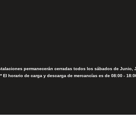
fo@fernandomoreno.es
Seguir
Sábados
Seguir
stalaciones permanecerán cerradas todos los sábados de Junio, 
** El horario de carga y descarga de mercancías es de 08:00 - 18:0
Close
this
module