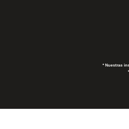
in
* Nuestras in