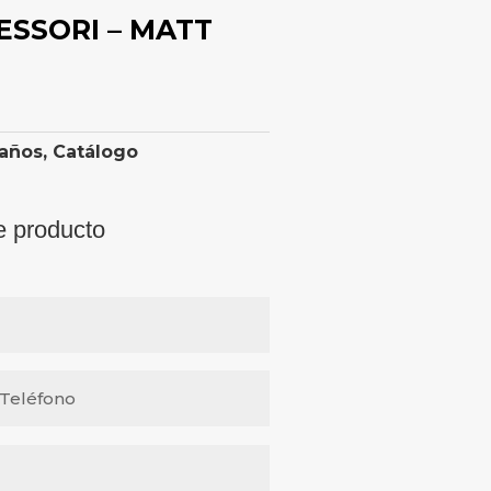
CESSORI – MATT
años
,
Catálogo
e producto