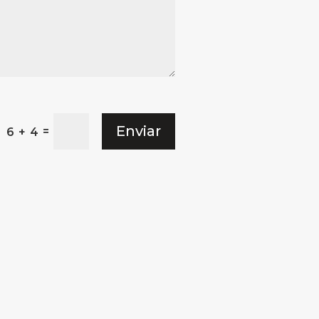
Enviar
=
6 + 4