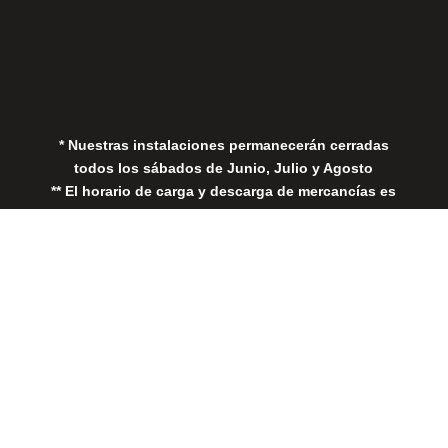
Aviso Legal
Política de Privacidad
Política de Cookies
* Nuestras instalaciones permanecerán cerradas
todos los sábados de Junio, Julio y Agosto
** El horario de carga y descarga de mercancías es
de 08:00 - 18:00
Close
this
modul