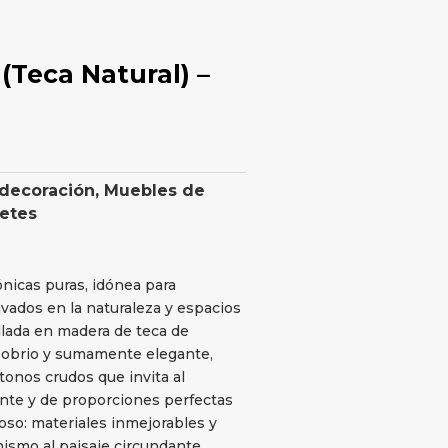
Teca Natural) –
 decoración
,
Muebles de
retes
nicas puras, idónea para
vados en la naturaleza y espacios
llada en madera de teca de
, sobrio y sumamente elegante,
onos crudos que invita al
nte y de proporciones perfectas
ioso: materiales inmejorables y
ismo al paisaje circundante.