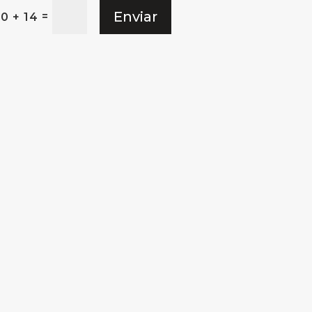
Enviar
=
10 + 14