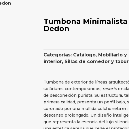
Dedon
Tumbona Minimalista (
Dedon
Categorías:
Catálogo
,
Mobiliario y
interior
,
Sillas de comedor y tabu
Tumbona de exterior de líneas arquitectó
soláriums contemporáneos,
resorts
encla
de desconexión purista. Su estructura, ta
primera calidad, presenta un perfil bajo
coronado por una mullida colchoneta en t
descanso prolongado. Un diseño intelige
que representa la esencia del lujo silenc
una estética serena que cede el protagon