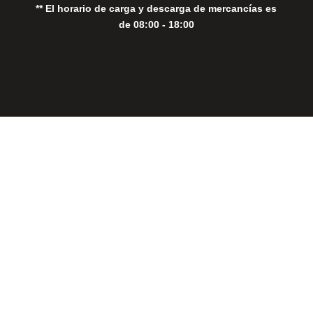
** El horario de carga y descarga de mercancías es
de 08:00 - 18:00
Close
this
modul
THE PERFECT