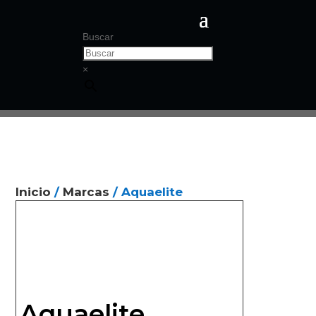
Buscar
×
Inicio
/
Marcas
/ Aquaelite
Aquaelite