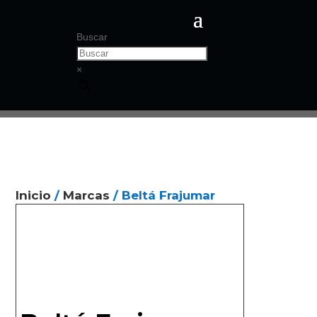
Buscar
×
Inicio
/
Marcas
/ Beltá Frajumar