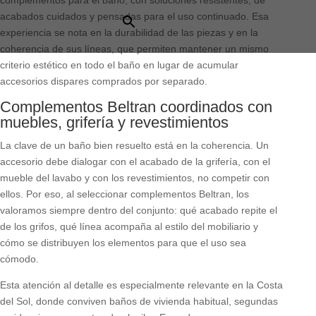
complementos para el baño, con soluciones resistentes, de
×
acabados cuidados y pensadas para el uso continuado. Esa
experiencia se nota en la durabilidad de las piezas y en la
coherencia de sus líneas, que permiten mantener un mismo
criterio estético en todo el baño en lugar de acumular
accesorios dispares comprados por separado.
Complementos Beltran coordinados con
muebles, grifería y revestimientos
La clave de un baño bien resuelto está en la coherencia. Un
accesorio debe dialogar con el acabado de la grifería, con el
mueble del lavabo y con los revestimientos, no competir con
ellos. Por eso, al seleccionar complementos Beltran, los
valoramos siempre dentro del conjunto: qué acabado repite el
de los grifos, qué línea acompaña al estilo del mobiliario y
cómo se distribuyen los elementos para que el uso sea
cómodo.
Esta atención al detalle es especialmente relevante en la Costa
del Sol, donde conviven baños de vivienda habitual, segundas