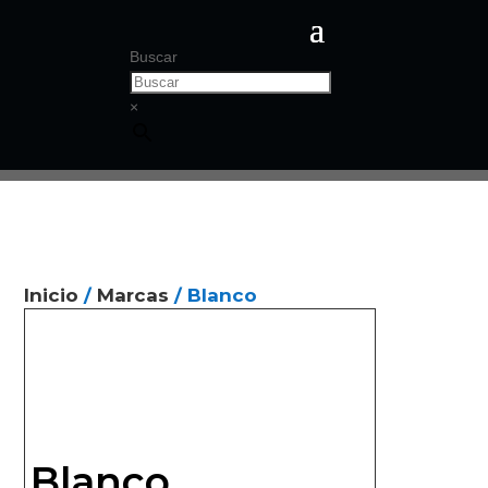
Buscar
×
Inicio
/
Marcas
/ Blanco
Blanco