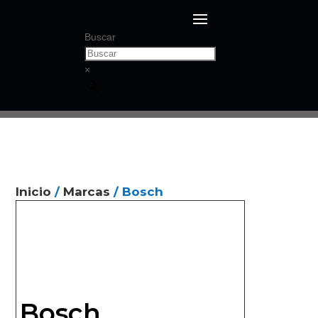
Buscar
×
Inicio
/
Marcas
/ Bosch
Bosch