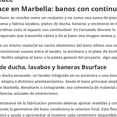
ace en Marbella: banos con continu
bano se concibe como un conjunto y no como una suma de piezas 
sena y fabrica lavabos, platos de ducha, baneras y encimeras en B
ordinar todo el espacio con continuidad. En Fernando Moreno lo
 depurado que transmite calma y da al bano una imagen serena 
n un mismo material en varios elementos del bano ofrece una vent
ransiciones suaves entre el lavabo, la encimera y el plato de duc
 facilita adaptar el bano a la paleta general del proyecto, algo
 de ducha, lavabos y baneras Bsurface
e ducha enrasado, un lavabo integrado en su encimera o una bane
 adapta a distintos planteamientos, desde el bano principal ampl
de Marbella, Benahavis o Sotogrande, esa coherencia de material
dencias actuales de interiorismo.
 artesanal de la fabricacion permite ademas ajustar medidas y con
nde la geometria del bano condiciona la solucion final. Esta flex
pica y ayuda a aprovechar al maximo cada centimetro disponible