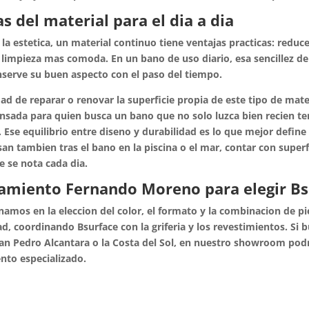
s del material para el dia a dia
 la estetica, un material continuo tiene ventajas practicas: red
a limpieza mas comoda. En un bano de uso diario, esa sencillez 
nserve su buen aspecto con el paso del tiempo.
dad de reparar o renovar la superficie propia de este tipo de mat
ensada para quien busca un bano que no solo luzca bien recien t
. Ese equilibrio entre diseno y durabilidad es lo que mejor define
an tambien tras el bano en la piscina o el mar, contar con superfi
e se nota cada dia.
amiento Fernando Moreno para elegir Bs
mos en la eleccion del color, el formato y la combinacion de p
d, coordinando Bsurface con la griferia y los revestimientos. Si 
an Pedro Alcantara o la Costa del Sol, en nuestro showroom podr
nto especializado.