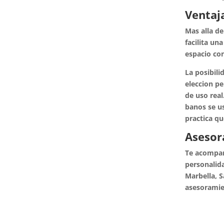
Ventaja
Mas alla de
facilita un
espacio co
La posibili
eleccion p
de uso real
banos se us
practica qu
Asesor
Te acompana
personalida
Marbella, S
asesoramie