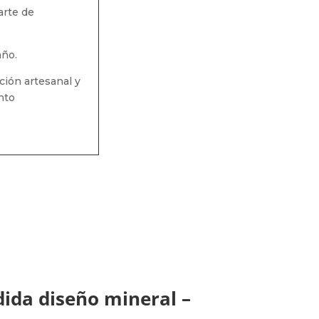
arte de
año.
ción artesanal y
nto
ida diseño mineral –