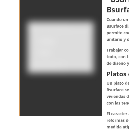
Bsurf
Cuando un 
Bsurface di
permite co
unitario y
Catálogo
Trabajar co
Tienda
todo, con t
de diseno y
Borrar filtros
Platos
Un plato d
Bsurface se
viviendas 
con las ten
El caracter
reformas do
medida ati