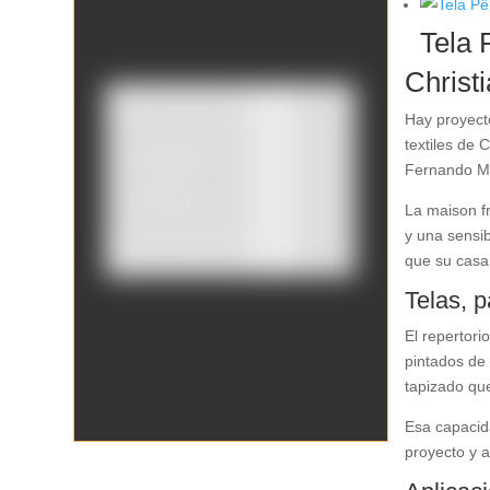
Tela 
Christ
Hay proyect
textiles de 
Catálogo
Fernando Mo
Tienda
La maison fr
y una sensib
Borrar filtros
que su casa
Telas, 
El repertori
pintados de 
tapizado que
Esa capacida
proyecto y a