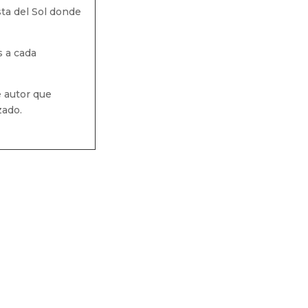
ta del Sol donde
s a cada
e autor que
zado.