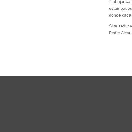
Trabajar con
estampados c
donde cada 
Si te seduce
Pedro Alcán