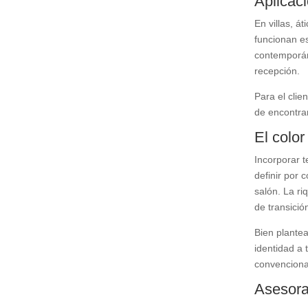
Aplicaci
En villas, á
funcionan e
contemporán
recepción.
Para el clie
de encontra
El colo
Incorporar t
definir por
salón. La ri
de transici
Bien plantea
identidad a 
convenciona
Asesora