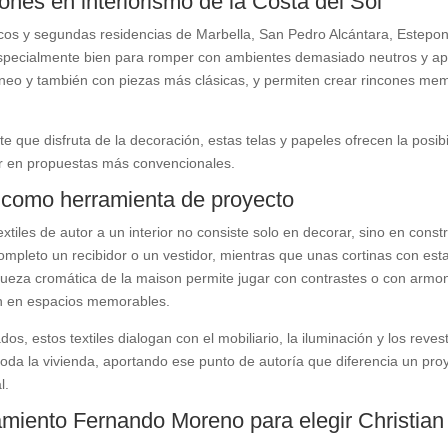
ones en interiorismo de la Costa del Sol
ticos y segundas residencias de Marbella, San Pedro Alcántara, Estepo
specialmente bien para romper con ambientes demasiado neutros y aport
eo y también con piezas más clásicas, y permiten crear rincones memo
nte que disfruta de la decoración, estas telas y papeles ofrecen la posibi
r en propuestas más convencionales.
r como herramienta de proyecto
extiles de autor a un interior no consiste solo en decorar, sino en con
 completo un recibidor o un vestidor, mientras que unas cortinas con 
queza cromática de la maison permite jugar con contrastes o con armon
ón en espacios memorables.
dos, estos textiles dialogan con el mobiliario, la iluminación y los reve
toda la vivienda, aportando ese punto de autoría que diferencia un pr
l.
miento Fernando Moreno para elegir Christian