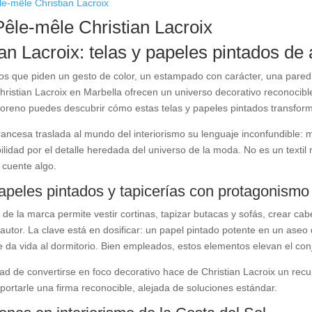
Pêle-mêle Christian Lacroix
ian Lacroix: telas y papeles pintados de
os que piden un gesto de color, un estampado con carácter, una pared
Christian Lacroix en Marbella ofrecen un universo decorativo reconocib
reno puedes descubrir cómo estas telas y papeles pintados transform
ancesa traslada al mundo del interiorismo su lenguaje inconfundible: mot
ilidad por el detalle heredada del universo de la moda. No es un textil 
 cuente algo.
papeles pintados y tapicerías con protagonismo
o de la marca permite vestir cortinas, tapizar butacas y sofás, crear c
autor. La clave está en dosificar: un papel pintado potente en un aseo 
 da vida al dormitorio. Bien empleados, estos elementos elevan el conj
d de convertirse en foco decorativo hace de Christian Lacroix un recur
portarle una firma reconocible, alejada de soluciones estándar.