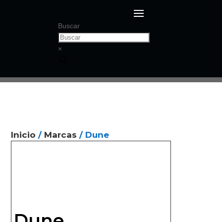
Buscar
×
Inicio
/
Marcas
/ Dune
Dune