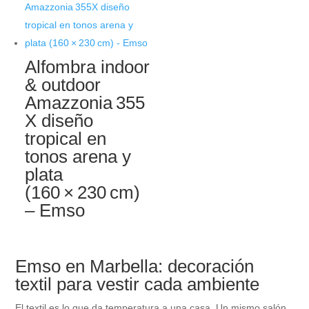
Alfombra indoor
& outdoor
Amazzonia 355
X diseño
tropical en
tonos arena y
plata
(160 × 230 cm)
– Emso
Emso en Marbella: decoración
textil para vestir cada ambiente
El textil es lo que da temperatura a una casa. Un mismo salón