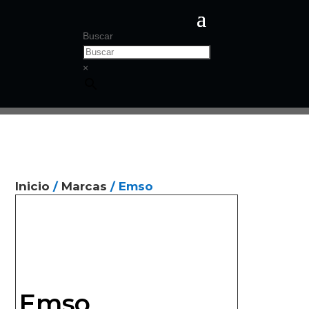
Buscar
×
Inicio
/
Marcas
/ Emso
Emso